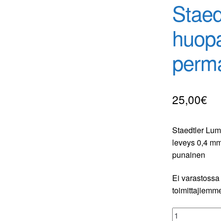
Staed
huop
perm
25,00
€
Staedtler Lum
leveys 0,4 mm 
punainen
Ei varastossa 
toimittajiemme
Staedtler