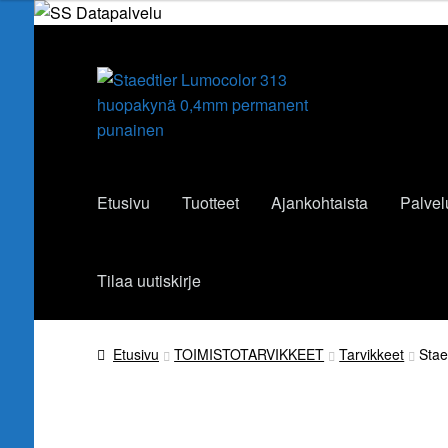
Siirry
Siirry
navigointiin
sisältöön
Etusivu
Tuotteet
Ajankohtaista
Palvel
Tilaa uutiskirje
Etusivu
TOIMISTOTARVIKKEET
Tarvikkeet
Stae