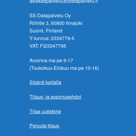
asiakaspalvelu(at)datapalvelu.fi
SS Datapalvelu Oy
Riihitie 3, 60800 Ilmajoki
Suomi, Finland
Y-tunnus: 2334779-5
VAT: FI23347795
Avoinna ma-pe 9-17
(Toukokuu-Elokuu ma-pe 10-16)
Sijainti kartalla
Tilaus- ja sopimusehdot
Tilaa uutiskirje
Peruuta tilaus