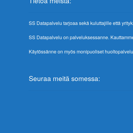
Tietoa meistä:
SS Datapalvelu tarjoaa sekä kuluttajille että yrityks
SS Datapalvelu on palveluksessanne. Kauttamme sa
Käytössänne on myös monipuoliset huoltopalvelu
Seuraa meitä somessa: