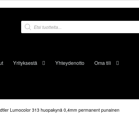
Products
search
ut
Yrityksestä
Yhteydenotto
Oma tili
dtler Lumocolor 313 huopakynä 0,4mm permanent punainen