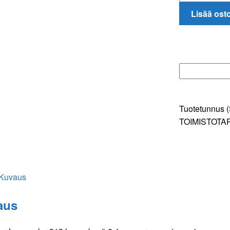
Lumocolor
Lisää ost
313
huopakynä
0,4mm
permanent
punainen
määrä
Tuotetunnus 
TOIMISTOTA
Kuvaus
aus