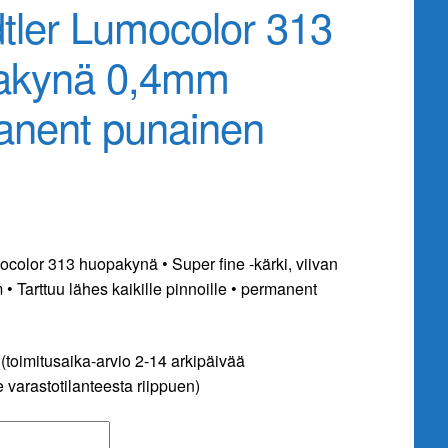
tler Lumocolor 313
akynä 0,4mm
anent punainen
ocolor 313 huopakynä • Super fine -kärki, viivan
• Tarttuu lähes kaikille pinnoille • permanent
(toimitusaika-arvio 2-14 arkipäivää
 varastotilanteesta riippuen)