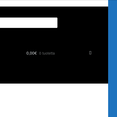
0,00
€
0 tuotetta