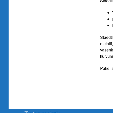
Staedt
Staedtl
metalli
vasenkä
kuivum
Paketi