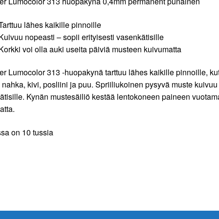
ler Lumocolor 313 huopakynä 0,4mm permanent punainen
Tarttuu lähes kaikille pinnoille
Kuivuu nopeasti – sopii erityisesti vasenkätisille
Korkki voi olla auki useita päiviä musteen kuivumatta
er Lumocolor 313 -huopakynä tarttuu lähes kaikille pinnoille, kut
, nahka, kivi, posliini ja puu. Spriiliukoinen pysyvä muste kuivuu
tisille. Kynän mustesäiliö kestää lentokoneen paineen vuotamatt
atta.
ssa on 10 tussia