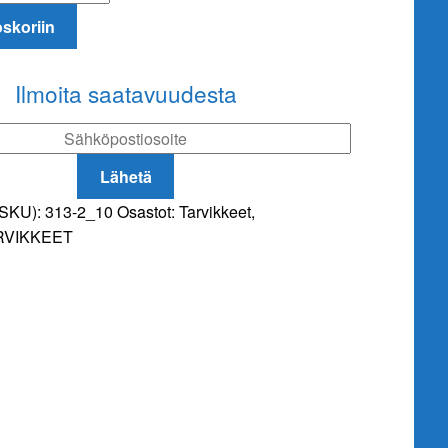
oskoriin
Ilmoita saatavuudesta
Lähetä
(SKU):
313-2_10
Osastot:
Tarvikkeet
,
RVIKKEET