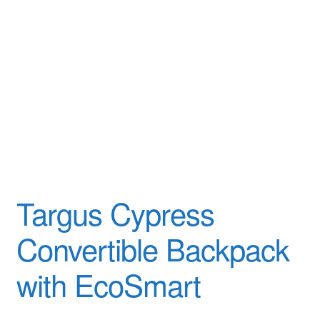
Yrityksestä
Yhteydenotto
Oma tili
Tilaa uutiskirje
Targus Cypress
Convertible Backpack
with EcoSmart