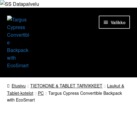
Siirry
Siirry
Valikko
navigointiin
sisältöön
Etusivu
Etusivu
TIETOKONE & TABLET TARVIKKEET
Laukut &
Tablet-kotelot
PC
Targus Cypress Convertible Backpack
Tuotteet
with EcoSmart
Ajankohtaista
Palvelut