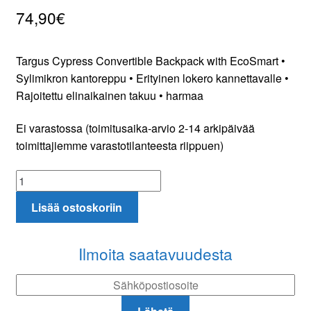
74,90
€
Targus Cypress Convertible Backpack with EcoSmart •
Sylimikron kantoreppu • Erityinen lokero kannettavalle •
Rajoitettu elinaikainen takuu • harmaa
Ei varastossa (toimitusaika-arvio 2-14 arkipäivää
toimittajiemme varastotilanteesta riippuen)
Targus
Cypress
Lisää ostoskoriin
Convertible
Backpack
with
Ilmoita saatavuudesta
EcoSmart
määrä