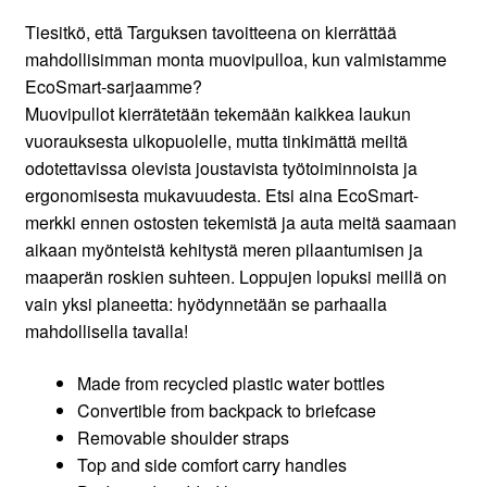
Tiesitkö, että Targuksen tavoitteena on kierrättää
mahdollisimman monta muovipulloa, kun valmistamme
EcoSmart-sarjaamme?
Muovipullot kierrätetään tekemään kaikkea laukun
vuorauksesta ulkopuolelle, mutta tinkimättä meiltä
odotettavissa olevista joustavista työtoiminnoista ja
ergonomisesta mukavuudesta. Etsi aina EcoSmart-
merkki ennen ostosten tekemistä ja auta meitä saamaan
aikaan myönteistä kehitystä meren pilaantumisen ja
maaperän roskien suhteen. Loppujen lopuksi meillä on
vain yksi planeetta: hyödynnetään se parhaalla
mahdollisella tavalla!
Made from recycled plastic water bottles
Convertible from backpack to briefcase
Removable shoulder straps
Top and side comfort carry handles