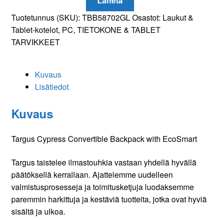
Lähetä
Tuotetunnus (SKU):
TBB58702GL
Osastot:
Laukut &
Tablet-kotelot
,
PC
,
TIETOKONE & TABLET
TARVIKKEET
Kuvaus
Lisätiedot
Kuvaus
Targus Cypress Convertible Backpack with EcoSmart
Targus taistelee ilmastouhkia vastaan yhdellä hyvällä
päätöksellä kerrallaan. Ajattelemme uudelleen
valmistusprosesseja ja toimitusketjuja luodaksemme
paremmin harkittuja ja kestäviä tuotteita, jotka ovat hyviä
sisältä ja ulkoa.