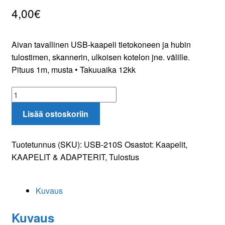
4,00
€
Oma tili
Tilaa uutiskirje
Aivan tavallinen USB-kaapeli tietokoneen ja hubin
tulostimen, skannerin, ulkoisen kotelon jne. välille.
Pituus 1m, musta • Takuuaika 12kk
USB
2.0
Lisää ostoskoriin
tulostinkaapeli
1m
määrä
Tuotetunnus (SKU):
USB-210S
Osastot:
Kaapelit
,
KAAPELIT & ADAPTERIT
,
Tulostus
Kuvaus
Kuvaus