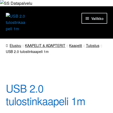
Siirry
Siirry
Valikko
navigointiin
sisältöön
Etusivu
Etusivu
KAAPELIT & ADAPTERIT
Kaapelit
Tulostus
USB 2.0 tulostinkaapeli 1m
Tuotteet
Ajankohtaista
Palvelut
USB 2.0
Yrityksestä
tulostinkaapeli 1m
Yhteydenotto