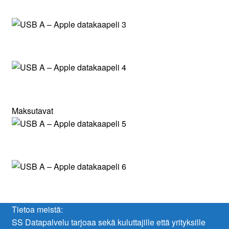
Maksutavat
Tietoa meistä:
SS Datapalvelu tarjoaa sekä kuluttajille että yrityksille