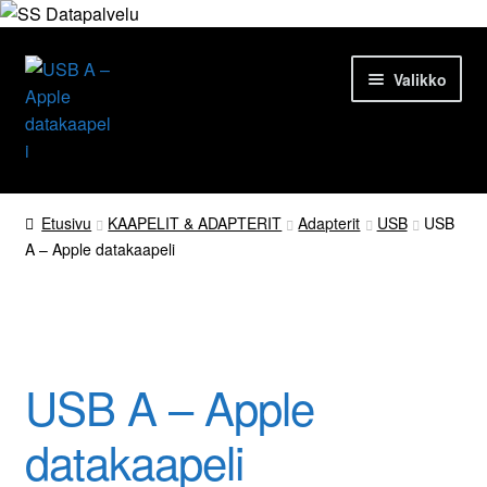
Siirry
Siirry
Valikko
navigointiin
sisältöön
Etusivu
Etusivu
KAAPELIT & ADAPTERIT
Adapterit
USB
USB
A – Apple datakaapeli
Tuotteet
Ajankohtaista
Palvelut
USB A – Apple
Yrityksestä
datakaapeli
Yhteydenotto