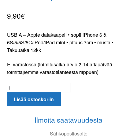
9,90
€
Oma tili
Tilaa uutiskirje
USB A – Apple datakaapeli • sopii iPhone 6 &
6S/5/5S/5C/iPod/iPad mini • pituus 7cm • musta •
Takuuaika 12kk
Ei varastossa (toimitusaika-arvio 2-14 arkipäivää
toimittajiemme varastotilanteesta riippuen)
USB
A
Lisää ostoskoriin
-
Apple
datakaapeli
Ilmoita saatavuudesta
määrä