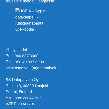
Arvostele meidät Googlessa:
Klikkaa/napauta
QR-koodia
Yhteystiedot:
Puh. 040 837 3900
Tel. +358 40 837 3900
asiakaspalvelu(at)datapalvelu.fi
SS Datapalvelu Oy
Riihitie 3, 60800 Ilmajoki
Suomi, Finland
Y-tunnus: 2334779-5
VAT: FI23347795