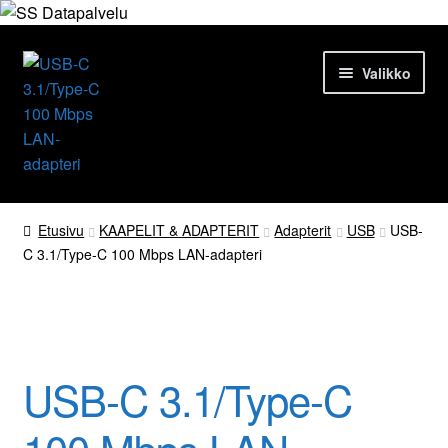
Siirry
Siirry
Valikko
navigointiin
sisältöön
Etusivu
Etusivu
KAAPELIT & ADAPTERIT
Adapterit
USB
USB-
C 3.1/Type-C 100 Mbps LAN-adapteri
Tuotteet
Ajankohtaista
Palvelut
USB-C 3.1/Type-C
Yrityksestä