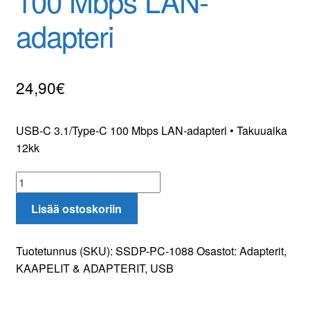
100 Mbps LAN-
Yhteydenotto
adapteri
Oma tili
24,90
€
Tilaa uutiskirje
USB-C 3.1/Type-C 100 Mbps LAN-adapteri • Takuuaika
12kk
USB-
C
Lisää ostoskoriin
3.1/Type-
C
100
Tuotetunnus (SKU):
SSDP-PC-1088
Osastot:
Adapterit
,
Mbps
KAAPELIT & ADAPTERIT
,
USB
LAN-
adapteri