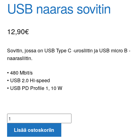
USB naaras sovitin
Yhteydenotto
Oma tili
12,90
€
Tilaa uutiskirje
Sovitin, jossa on USB Type C -urosliitin ja USB micro B -
naarasliitin.
• 480 Mbit/s
• USB 2.0 Hi-speed
• USB PD Profile 1, 10 W
USB-
C
Lisää ostoskoriin
uros