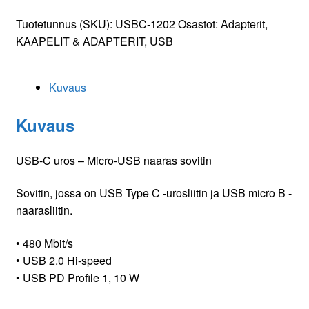
-
Micro-
Tuotetunnus (SKU):
USBC-1202
Osastot:
Adapterit
,
USB
KAAPELIT & ADAPTERIT
,
USB
naaras
sovitin
Kuvaus
määrä
Kuvaus
USB-C uros – Micro-USB naaras sovitin
Sovitin, jossa on USB Type C -urosliitin ja USB micro B -
naarasliitin.
• 480 Mbit/s
• USB 2.0 Hi-speed
• USB PD Profile 1, 10 W