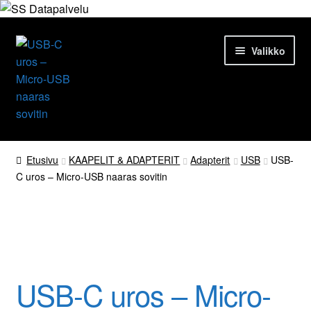
Siirry
Siirry
Valikko
navigointiin
sisältöön
Etusivu
Etusivu
KAAPELIT & ADAPTERIT
Adapterit
USB
USB-
C uros – Micro-USB naaras sovitin
Tuotteet
Ajankohtaista
Palvelut
USB-C uros – Micro-
Yrityksestä