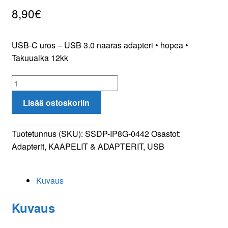
8,90
€
Oma tili
Tilaa uutiskirje
USB-C uros – USB 3.0 naaras adapteri • hopea •
Takuuaika 12kk
USB-
C
Lisää ostoskoriin
-
USB
3.0
Tuotetunnus (SKU):
SSDP-IP8G-0442
Osastot:
adapteri
Adapterit
,
KAAPELIT & ADAPTERIT
,
USB
määrä
Kuvaus
Kuvaus