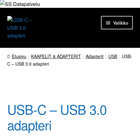
Siirry
Siirry
Valikko
navigointiin
sisältöön
Etusivu
Etusivu
KAAPELIT & ADAPTERIT
Adapterit
USB
USB-
C – USB 3.0 adapteri
Tuotteet
Ajankohtaista
Palvelut
USB-C – USB 3.0
Yrityksestä
adapteri
Yhteydenotto