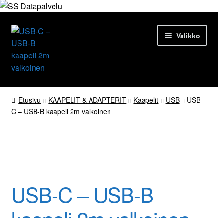
Siirry
Siirry
Valikko
navigointiin
sisältöön
Etusivu
Etusivu
KAAPELIT & ADAPTERIT
Kaapelit
USB
USB-
C – USB-B kaapeli 2m valkoinen
Tuotteet
Ajankohtaista
Vain 1 jäljellä
Palvelut
USB-C – USB-B
Yrityksestä
Yhteydenotto