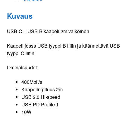
määrä
Kuvaus
USB-C – USB-B kaapeli 2m valkoinen
Kaapeli jossa USB tyyppi B liitin ja käännettävä USB
tyyppi C liitin
Ominaisuudet:
480Mbit/s
Kaapelin pituus 2m
USB 2.0 Hi-speed
USB PD Profile 1
10W