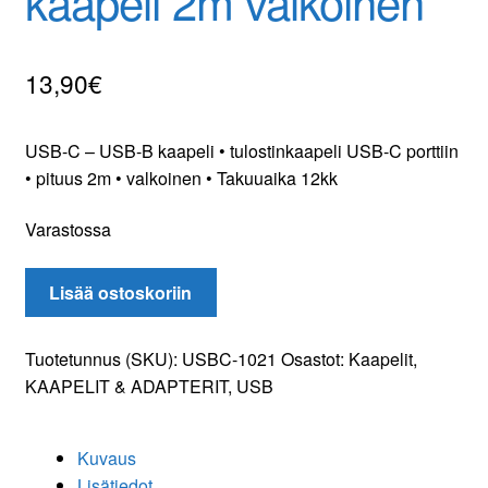
kaapeli 2m valkoinen
Oma tili
13,90
€
Tilaa uutiskirje
USB-C – USB-B kaapeli • tulostinkaapeli USB-C porttiin
• pituus 2m • valkoinen • Takuuaika 12kk
Varastossa
USB-
Lisää ostoskoriin
C
-
Tuotetunnus (SKU):
USBC-1021
Osastot:
Kaapelit
,
USB-
KAAPELIT & ADAPTERIT
,
USB
B
kaapeli
2m
Kuvaus
valkoinen
Lisätiedot