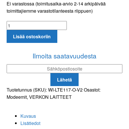
Ei varastossa (toimitusaika-arvio 2-14 arkipäivää
toimittajiemme varastotilanteesta riippuen)
Wi-
Tek
Lisää ostoskoriin
WI-
LTE117-
O-
Ilmoita saatavuudesta
V2
4G
LTE
Lähetä
reititin
ulkokäyttöön
Tuotetunnus (SKU):
WI-LTE117-O-V2
Osastot:
määrä
Modeemit
,
VERKON LAITTEET
Kuvaus
Lisätiedot