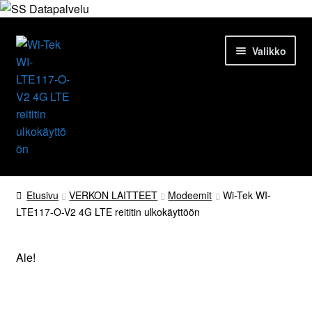
Siirry
Siirry
Valikko
navigointiin
sisältöön
Etusivu
Etusivu
VERKON LAITTEET
Modeemit
Wi-Tek WI-
LTE117-O-V2 4G LTE reititin ulkokäyttöön
Tuotteet
Ajankohtaista
Ale!
Palvelut
4G ulkoreititin