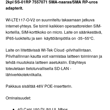
2kpl SS-01RP 7557071 SMA-naaras/SMA RP-uros
adapterit.
WI-LTE117-O-V2 on suunniteltu takaamaan jatkuva
internet-yhteys. Se toimii kaikkien operaattoreiden SIM-
korteilla, SIM-korttikoko on micro. Laite on säänkestävä,
IP65-luokiteltu ja sen käyttölämpötila on -35~55°C.
Laite on liitettävissä Wi-Tek Cloud -pilvihallintaan.
Pilvihallinnan kautta voit varmistaa laitteen toiminnan ja
tehdä muutoksia laitteen asetuksiin. Etäyhteys
toteutetaan tietoturvallisella SD-LAN -
lähiverkkotekniikalla.
Pakkaus sisältää 48V POE-insertterin.
Ominaisuudet:
4G Cat4 150 DL/50 UL Mbps