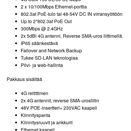
2 x 10/100Mbps Ethernet-porttia
802.3at PoE-tulo tai 48-54V DC IN virransyöttöön
Up to 2*802.3af PoE Out
300Mbps @ 2.4GHz
2x 5dBi 4G antenni, Reverse SMA-uros liittimellä.
IP65 säänkestävä
Failover and Network Backup
Tukee SD-LAN teknologiaa
Pilvi- ja web-hallinta
Pakkaus sisältää
4G reitittimen
2x 4G antennit, reverse SMA-urosliitin
48V POE-insertteri+ 230VAC kaapeli
Kiinnityspanta
Kiinnitysruuvit ja ankkurit
Ethernet kaapeli