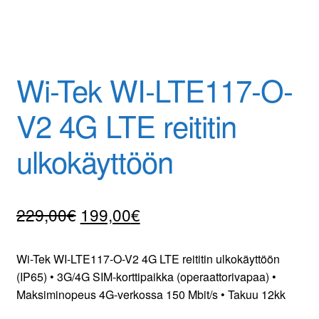
Yrityksestä
Yhteydenotto
Wi-Tek WI-LTE117-O-
Oma tili
V2 4G LTE reititin
Tilaa uutiskirje
ulkokäyttöön
Alkuperäinen
Nykyinen
229,00
€
199,00
€
hinta
hinta
Wi-Tek WI-LTE117-O-V2 4G LTE reititin ulkokäyttöön
oli:
on:
(IP65) • 3G/4G SIM-korttipaikka (operaattorivapaa) •
229,00€.
199,00€.
Maksiminopeus 4G-verkossa 150 Mbit/s • Takuu 12kk