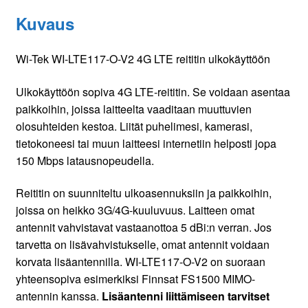
Kuvaus
Wi-Tek WI-LTE117-O-V2 4G LTE reititin ulkokäyttöön
Ulkokäyttöön sopiva 4G LTE-reititin. Se voidaan asentaa
paikkoihin, joissa laitteelta vaaditaan muuttuvien
olosuhteiden kestoa. Liität puhelimesi, kamerasi,
tietokoneesi tai muun laitteesi internetiin helposti jopa
150 Mbps latausnopeudella.
Reititin on suunniteltu ulkoasennuksiin ja paikkoihin,
joissa on heikko 3G/4G-kuuluvuus. Laitteen omat
antennit vahvistavat vastaanottoa 5 dBi:n verran. Jos
tarvetta on lisävahvistukselle, omat antennit voidaan
korvata lisäantennilla. WI-LTE117-O-V2 on suoraan
yhteensopiva esimerkiksi Finnsat FS1500 MIMO-
antennin kanssa.
Lisäantenni liittämiseen tarvitset