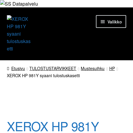
Siirry
Siirry
Valikko
navigointiin
sisältöön
Etusivu
Etusivu
TULOSTUSTARVIKKEET
Mustesuihku
HP
XEROX HP 981Y syaani tulostuskasetti
Tuotteet
Ajankohtaista
Uutuus!
Palvelut
XEROX HP 981Y
Yrityksestä