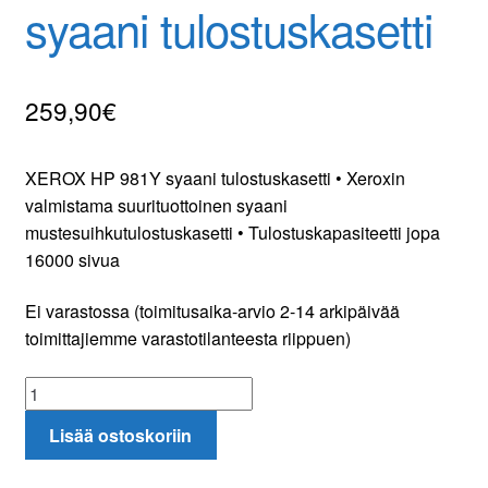
syaani tulostuskasetti
Yhteydenotto
Oma tili
259,90
€
Tilaa uutiskirje
XEROX HP 981Y syaani tulostuskasetti • Xeroxin
valmistama suurituottoinen syaani
mustesuihkutulostuskasetti • Tulostuskapasiteetti jopa
16000 sivua
Ei varastossa (toimitusaika-arvio 2-14 arkipäivää
toimittajiemme varastotilanteesta riippuen)
XEROX
HP
Lisää ostoskoriin
981Y
syaani