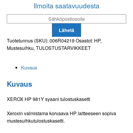
tulostuskasetti
Ilmoita saatavuudesta
määrä
Lähetä
Tuotetunnus (SKU):
006R04219
Osastot:
HP
,
Mustesuihku
,
TULOSTUSTARVIKKEET
Kuvaus
Kuvaus
XEROX HP 981Y syaani tulostuskasetti
Xeroxin valmistama korvaava HP laitteeseen sopiva
mustesuihkutulostuskasetti.