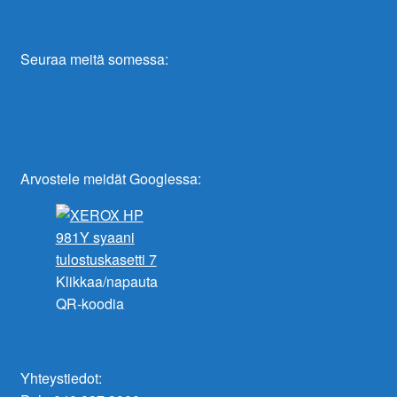
Seuraa meitä somessa:
Arvostele meidät Googlessa:
Klikkaa/napauta
QR-koodia
Yhteystiedot: