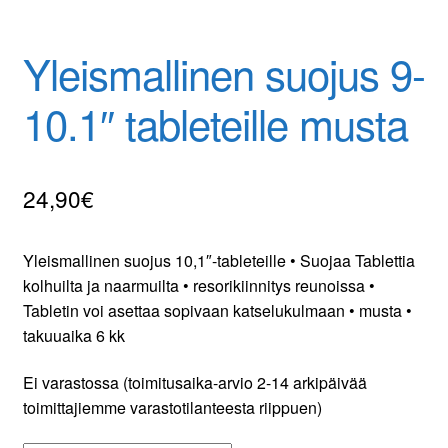
Yhteydenotto
Yleismallinen suojus 9-
Oma tili
10.1″ tableteille musta
Tilaa uutiskirje
24,90
€
Yleismallinen suojus 10,1″-tableteille • Suojaa Tablettia
kolhuilta ja naarmuilta • resorikiinnitys reunoissa •
Tabletin voi asettaa sopivaan katselukulmaan • musta •
takuuaika 6 kk
Ei varastossa (toimitusaika-arvio 2-14 arkipäivää
toimittajiemme varastotilanteesta riippuen)