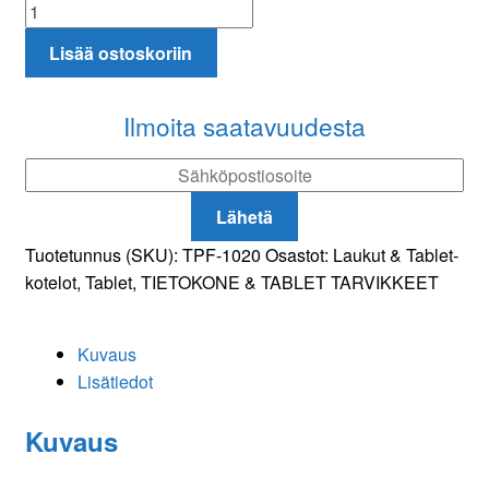
Yleismallinen
suojus
Lisää ostoskoriin
9-
10.1"
tableteille
Ilmoita saatavuudesta
musta
määrä
Lähetä
Tuotetunnus (SKU):
TPF-1020
Osastot:
Laukut & Tablet-
kotelot
,
Tablet
,
TIETOKONE & TABLET TARVIKKEET
Kuvaus
Lisätiedot
Kuvaus