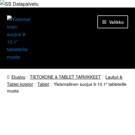
Siirry
Siirry
Valikko
navigointiin
sisältöön
Etusivu
Etusivu
TIETOKONE & TABLET TARVIKKEET
Laukut &
Tablet-kotelot
Tablet
Yleismallinen suojus 9-10.1″ tableteille
Tuotteet
musta
Ajankohtaista
Palvelut
Yrityksestä