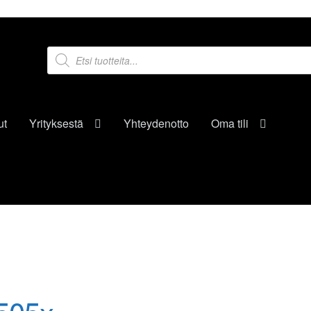
Products
search
ut
Yrityksestä
Yhteydenotto
Oma tili