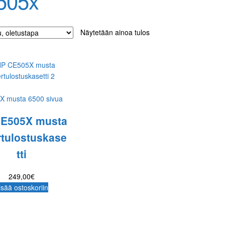
505x
Näytetään ainoa tulos
X musta 6500 sivua
CE505X musta
rtulostuskase
tti
249,00
€
isää ostoskoriin