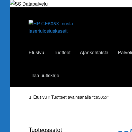
Siirry
Siirry
navigointiin
sisältöön
Etusivu
Tuotteet
Ajankohtaista
Palvel
Tilaa uutiskirje
Etusivu
Tuotteet avainsanalla “ce505x”
Tuoteosastot