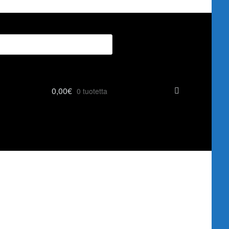
0,00
€
0 tuotetta