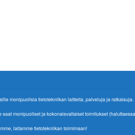
ille monipuolisia tietotekniikan laitteita, palveluja ja ratkaisuja.
at monipuoliset ja kokonaisvaltaiset toimitukset (haluttaessa 
mme, laitamme tietotekniikan toimimaan!