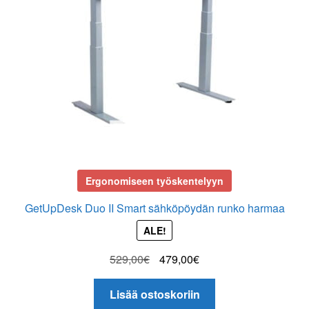
Tilaa uutiskirje
Ergonomiseen työskentelyyn
GetUpDesk Duo II Smart sähköpöydän runko harmaa
ALE!
Alkuperäinen
Nykyinen
529,00
€
479,00
€
hinta
hinta
oli:
on:
Lisää ostoskoriin