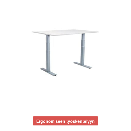
529,00€.
479,00€.
Ergonomiseen työskentelyyn