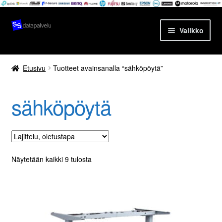
Siirry
Siirry
Valikko
navigointiin
sisältöön
Etusivu
Etusivu
Tuotteet avainsanalla “sähköpöytä”
Tuotteet
sähköpöytä
Ajankohtaista
Palvelut
Yrityksestä
Näytetään kaikki 9 tulosta
Yhteydenotto
Oma tili