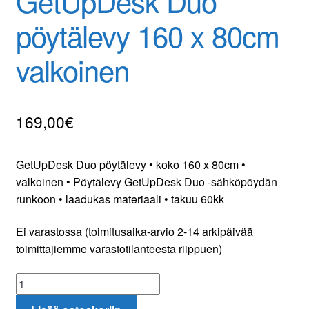
GetUpDesk Duo
pöytälevy 160 x 80cm
Yhteydenotto
valkoinen
Oma tili
Tilaa uutiskirje
169,00
€
GetUpDesk Duo pöytälevy • koko 160 x 80cm •
valkoinen • Pöytälevy GetUpDesk Duo -sähköpöydän
runkoon • laadukas materiaali • takuu 60kk
Ei varastossa (toimitusaika-arvio 2-14 arkipäivää
toimittajiemme varastotilanteesta riippuen)
GetUpDesk
Duo