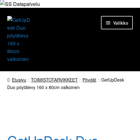
Siirry
Siirry
Valikko
navigointiin
sisältöön
Etusivu
Etusivu
TOIMISTOTARVIKKEET
Pöydät
GetUpDesk
Duo pöytälevy 160 x 80cm valkoinen
Tuotteet
Ajankohtaista
Palvelut
Yrityksestä