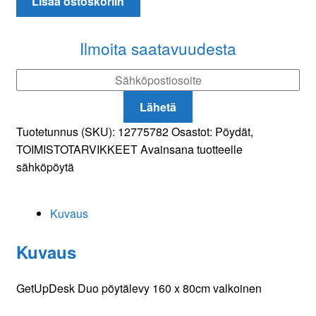
Lisää ostoskoriin
pöytälevy
160
x
Ilmoita saatavuudesta
80cm
valkoinen
määrä
Lähetä
Tuotetunnus (SKU):
12775782
Osastot:
Pöydät
,
TOIMISTOTARVIKKEET
Avainsana tuotteelle
sähköpöytä
Kuvaus
Kuvaus
GetUpDesk Duo pöytälevy 160 x 80cm valkoinen