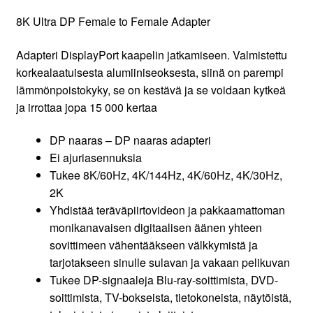
8K Ultra DP Female to Female Adapter
Adapteri DisplayPort kaapelin jatkamiseen. Valmistettu
korkealaatuisesta alumiiniseoksesta, siinä on parempi
lämmönpoistokyky, se on kestävä ja se voidaan kytkeä
ja irrottaa jopa 15 000 kertaa
DP naaras – DP naaras adapteri
Ei ajuriasennuksia
Tukee 8K/60Hz, 4K/144Hz, 4K/60Hz, 4K/30Hz,
2K
Yhdistää teräväpiirtovideon ja pakkaamattoman
monikanavaisen digitaalisen äänen yhteen
sovittimeen vähentääkseen välkkymistä ja
tarjotakseen sinulle sulavan ja vakaan pelikuvan
Tukee DP-signaaleja Blu-ray-soittimista, DVD-
soittimista, TV-bokseista, tietokoneista, näytöistä,