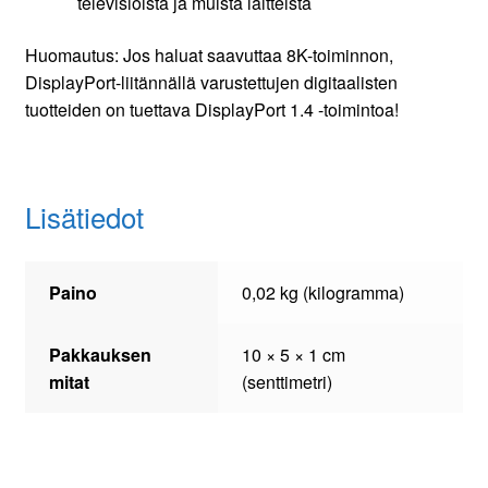
televisioista ja muista laitteista
Huomautus: Jos haluat saavuttaa 8K-toiminnon,
DisplayPort-liitännällä varustettujen digitaalisten
tuotteiden on tuettava DisplayPort 1.4 -toimintoa!
Lisätiedot
Paino
0,02 kg (kilogramma)
Pakkauksen
10 × 5 × 1 cm
mitat
(senttimetri)