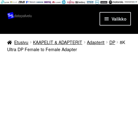
Siirry
Siirry
Valikko
navigointiin
sisältöön
Etusivu
Etusivu
KAAPELIT & ADAPTERIT
Adapterit
DP
8K
Ultra DP Female to Female Adapter
Tuotteet
Ajankohtaista
Palvelut
Yrityksestä
Yhteydenotto
Oma tili