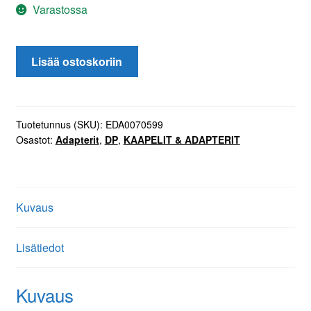
Varastossa
8K
Lisää ostoskoriin
Ultra
DP
Female
to
Tuotetunnus (SKU):
EDA0070599
Osastot:
Adapterit
,
DP
,
KAAPELIT & ADAPTERIT
Female
Adapter
määrä
Kuvaus
Lisätiedot
Kuvaus