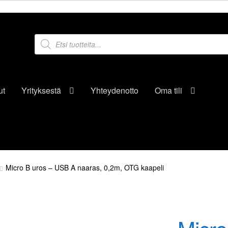
Products
search
ut
Yrityksestä
Yhteydenotto
Oma tili
Micro B uros – USB A naaras, 0,2m, OTG kaapeli