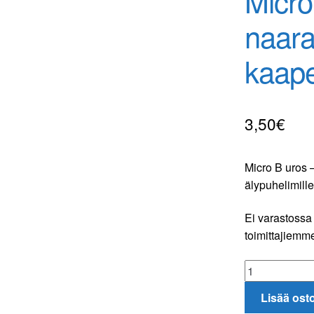
Micro
naar
kaape
3,50
€
Micro B uros 
älypuhelimille
Ei varastossa 
toimittajiemme
Micro
B
Lisää ost
uros