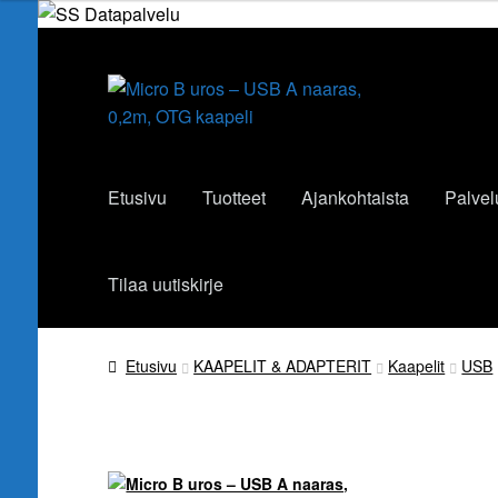
Siirry
Siirry
navigointiin
sisältöön
Etusivu
Tuotteet
Ajankohtaista
Palvel
Tilaa uutiskirje
Etusivu
KAAPELIT & ADAPTERIT
Kaapelit
USB