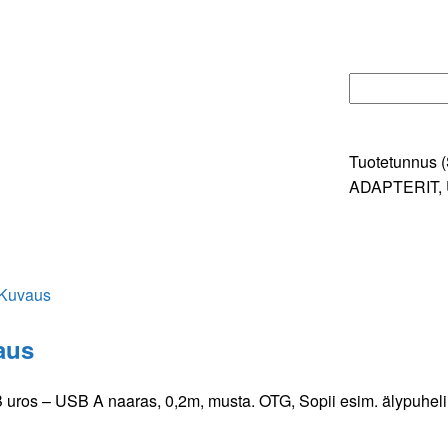
-
USB
A
naaras,
0,2m,
OTG
kaapeli
Tuotetunnus 
määrä
ADAPTERIT
,
Kuvaus
aus
 uros – USB A naaras, 0,2m, musta. OTG, Sopii esim. älypuhelimil