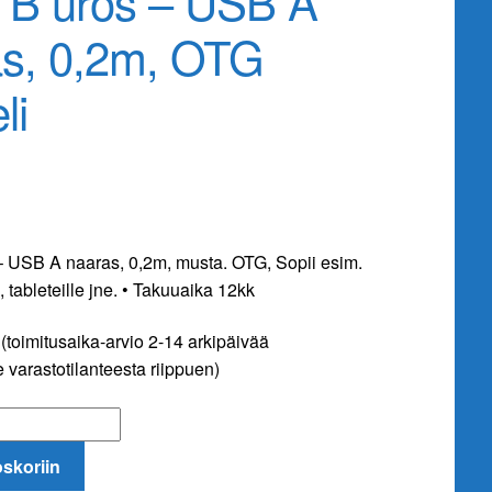
 B uros – USB A
as, 0,2m, OTG
li
– USB A naaras, 0,2m, musta. OTG, Sopii esim.
, tableteille jne. • Takuuaika 12kk
(toimitusaika-arvio 2-14 arkipäivää
 varastotilanteesta riippuen)
oskoriin