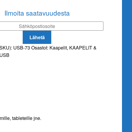
Ilmoita saatavuudesta
Lähetä
(SKU):
USB-73
Osastot:
Kaapelit
,
KAAPELIT &
USB
le, tableteille jne.