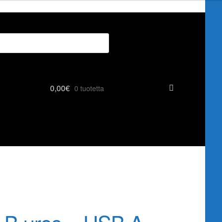
0,00
€
0 tuotetta