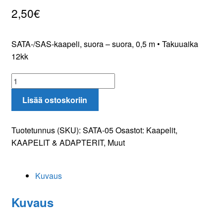
2,50
€
Oma tili
Tilaa uutiskirje
SATA-/SAS-kaapeli, suora – suora, 0,5 m • Takuuaika
12kk
SATA-/SAS-
kaapeli
Lisää ostoskoriin
0,5m
määrä
Tuotetunnus (SKU):
SATA-05
Osastot:
Kaapelit
,
KAAPELIT & ADAPTERIT
,
Muut
Kuvaus
Kuvaus