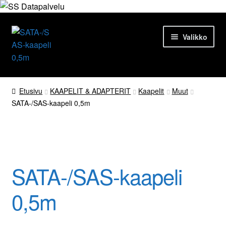
Siirry
Siirry
Valikko
navigointiin
sisältöön
Etusivu
Etusivu
KAAPELIT & ADAPTERIT
Kaapelit
Muut
SATA-/SAS-kaapeli 0,5m
Tuotteet
Ajankohtaista
Palvelut
SATA-/SAS-kaapeli
Yrityksestä
0,5m
Yhteydenotto